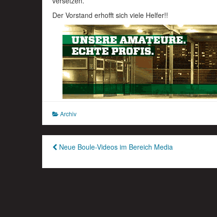
versetzen.
Der Vorstand erhofft sich viele Helfer!!
Archiv
Beitragsnavigation
Neue Boule-Videos im Bereich Media