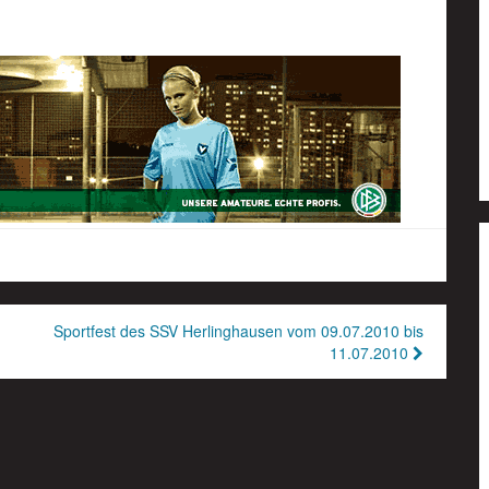
Sportfest des SSV Herlinghausen vom 09.07.2010 bis
11.07.2010