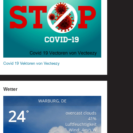
Covid 19 Vektoren von Vecteezy
Wetter
WARBURG, DE
24
°
overcast clouds
41%
Luftfeuchtigkeit
Wind: 4m/s W