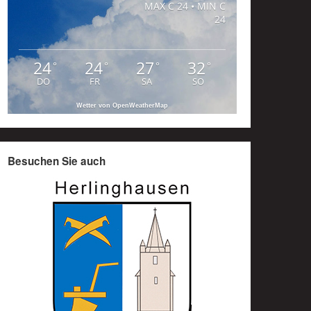
MAX C 24 • MIN C
24
24
24
27
32
°
°
°
°
DO
FR
SA
SO
Wetter von OpenWeatherMap
Besuchen Sie auch