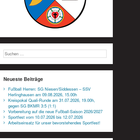
Neueste Beiträge
Fußball Herren: SG Niesen/Siddessen – SSV
Herlinghausen am 09.08.2026, 15.00h
Kreispokal Quali-Runde am 31.07.2026, 19.00h,
gegen SG BKMR 3:5 (1:1)
Vorbereitung auf die neue Fußball-Saison 2026/2027
Sportfest vom 10.07.2026 bis 12.07.2026
Arbeitseinsatz für unser bevorstehendes Sportfest!