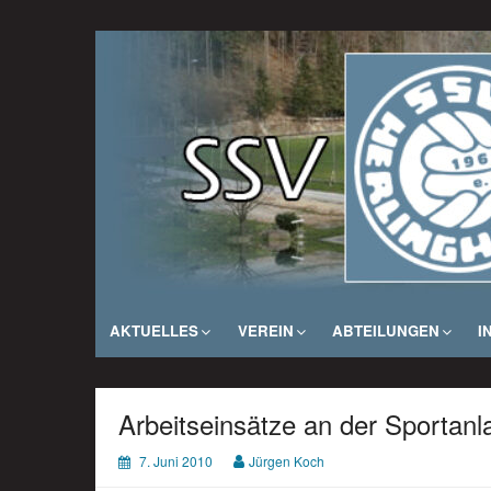
Zum
Inhalt
SSV Herlinghausen e. V.
springen
AKTUELLES
VEREIN
ABTEILUNGEN
I
Arbeitseinsätze an der Sportan
7. Juni 2010
Jürgen Koch