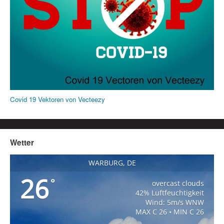
Covid 19 Vektoren von Vecteezy
Wetter
WARBURG, DE
26
°
overcast clouds
42% Luftfeuchtigkeit
Wind: 5m/s WNW
MAX C 26 • MIN C 26