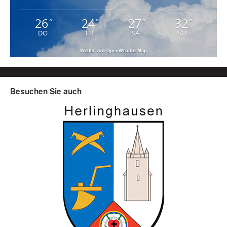
26
24
27
32
°
°
°
°
DO
FR
SA
SO
Wetter von OpenWeatherMap
Besuchen Sie auch