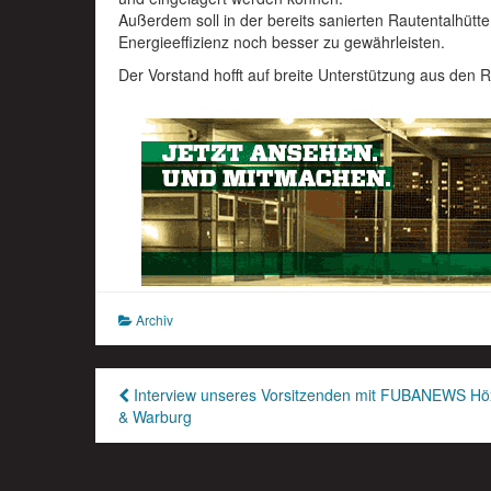
Außerdem soll in der bereits sanierten Rautentalhüt
Energieeffizienz noch besser zu gewährleisten.
Der Vorstand hofft auf breite Unterstützung aus den R
Archiv
Beitragsnavigation
Interview unseres Vorsitzenden mit FUBANEWS Hö
& Warburg