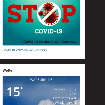
Covid 19 Vektoren von Vecteezy
Wetter
WARBURG, DE
15
°
broken clouds
77%
Luftfeuchtigkeit
Wind: 1m/s N