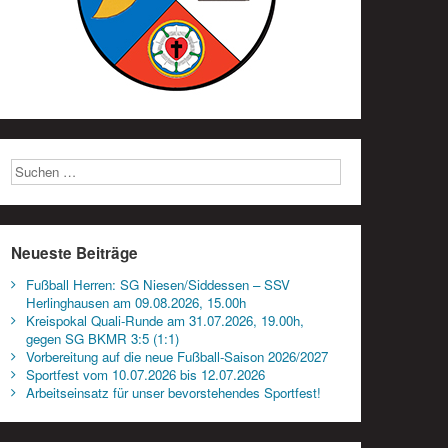
Neueste Beiträge
Fußball Herren: SG Niesen/Siddessen – SSV
Herlinghausen am 09.08.2026, 15.00h
Kreispokal Quali-Runde am 31.07.2026, 19.00h,
gegen SG BKMR 3:5 (1:1)
Vorbereitung auf die neue Fußball-Saison 2026/2027
Sportfest vom 10.07.2026 bis 12.07.2026
Arbeitseinsatz für unser bevorstehendes Sportfest!