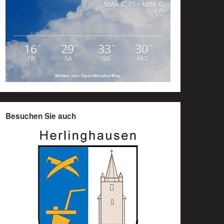
MAX C 15 • MIN C
15
16
29
33
30
°
°
°
°
FR
SA
SO
MO
Wetter von OpenWeatherMap
Besuchen Sie auch