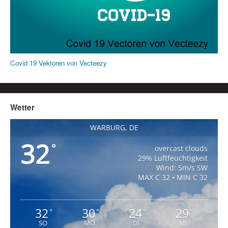
Covid 19 Vektoren von Vecteezy
Wetter
WARBURG, DE
32
°
overcast clouds
29% Luftfeuchtigkeit
Wind: 5m/s SW
MAX C 32 • MIN C 32
32
30
24
29
°
°
°
°
SO
MO
DI
MI