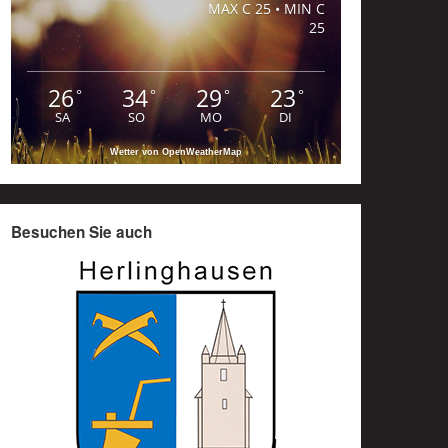
MAX C 25 • MIN C
25
26
34
29
23
°
°
°
°
SA
SO
MO
DI
Wetter von OpenWeatherMap
Besuchen Sie auch