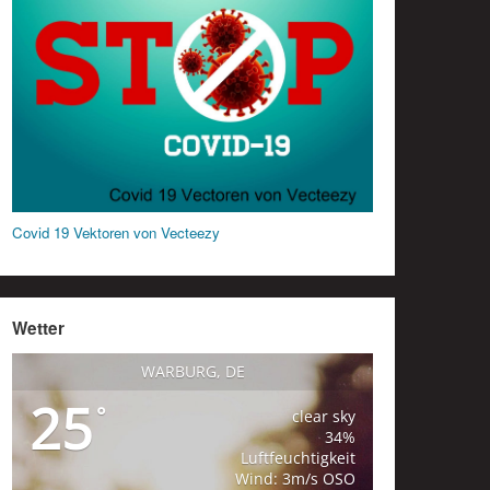
Covid 19 Vektoren von Vecteezy
Wetter
WARBURG, DE
25
°
clear sky
34%
Luftfeuchtigkeit
Wind: 3m/s OSO