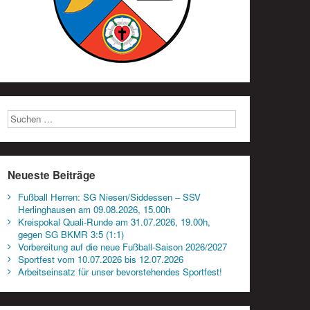
Neueste Beiträge
Fußball Herren: SG Niesen/Siddessen – SSV
Herlinghausen am 09.08.2026, 15.00h
Kreispokal Quali-Runde am 31.07.2026, 19.00h,
gegen SG BKMR 3:5 (1:1)
Vorbereitung auf die neue Fußball-Saison 2026/2027
Sportfest vom 10.07.2026 bis 12.07.2026
Arbeitseinsatz für unser bevorstehendes Sportfest!