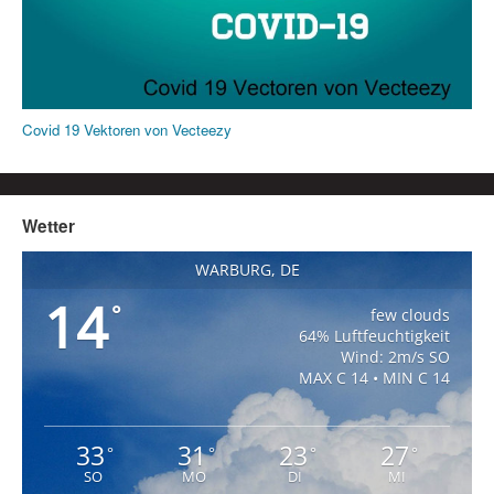
Covid 19 Vektoren von Vecteezy
Wetter
WARBURG, DE
14
°
few clouds
64% Luftfeuchtigkeit
Wind: 2m/s SO
MAX C 14 • MIN C 14
33
31
23
27
°
°
°
°
SO
MO
DI
MI