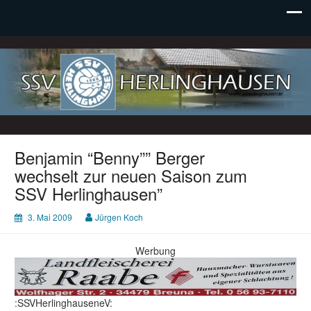
SSV Herlinghausen e. V.
Benjamin “Benny”” Berger
wechselt zur neuen Saison zum
SSV Herlinghausen”
3. Mai 2009
Jürgen Koch
Werbung
:SSVHerlinghauseneV: