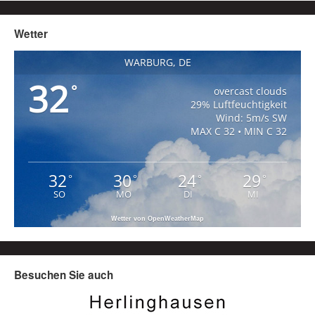
Wetter
WARBURG, DE
32
°
overcast clouds
29% Luftfeuchtigkeit
Wind: 5m/s SW
MAX C 32 • MIN C 32
32
30
24
29
°
°
°
°
SO
MO
DI
MI
Wetter von OpenWeatherMap
Besuchen Sie auch