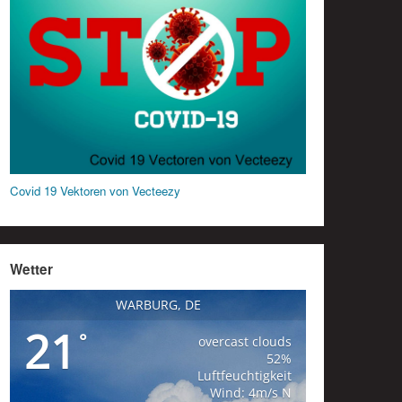
Covid 19 Vektoren von Vecteezy
Wetter
WARBURG, DE
21
°
overcast clouds
52%
Luftfeuchtigkeit
Wind: 4m/s N