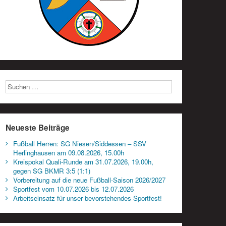
Neueste Beiträge
Fußball Herren: SG Niesen/Siddessen – SSV
Herlinghausen am 09.08.2026, 15.00h
Kreispokal Quali-Runde am 31.07.2026, 19.00h,
gegen SG BKMR 3:5 (1:1)
Vorbereitung auf die neue Fußball-Saison 2026/2027
Sportfest vom 10.07.2026 bis 12.07.2026
Arbeitseinsatz für unser bevorstehendes Sportfest!