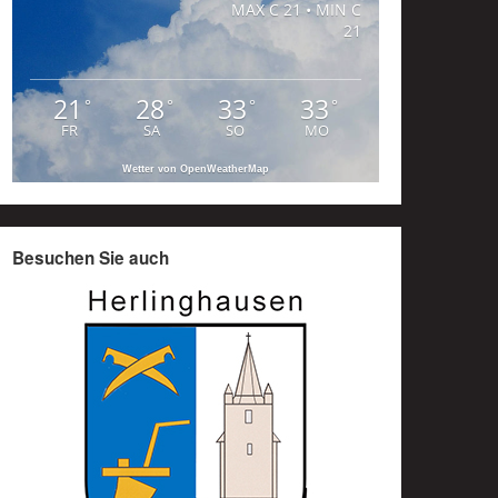
MAX C 21 • MIN C
21
21
28
33
33
°
°
°
°
FR
SA
SO
MO
Wetter von OpenWeatherMap
Besuchen Sie auch