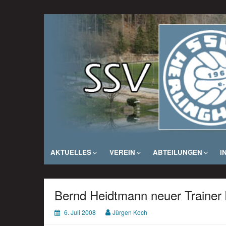
Zum
Inhalt
SSV Herlinghausen e. V.
springen
AKTUELLES
VEREIN
ABTEILUNGEN
I
Bernd Heidtmann neuer Trainer
6. Juli 2008
Jürgen Koch