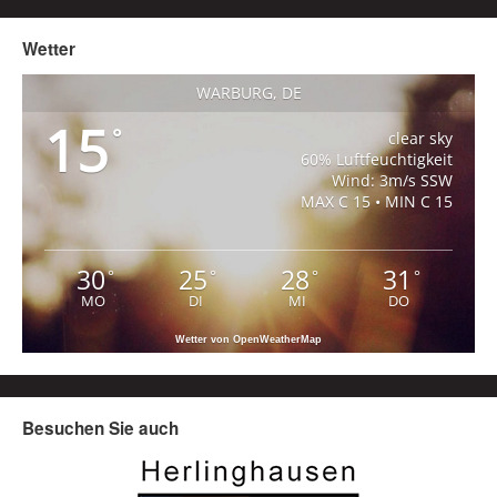
Wetter
WARBURG, DE
15
°
clear sky
60% Luftfeuchtigkeit
Wind: 3m/s SSW
MAX C 15 • MIN C 15
30
25
28
31
°
°
°
°
MO
DI
MI
DO
Wetter von OpenWeatherMap
Besuchen Sie auch