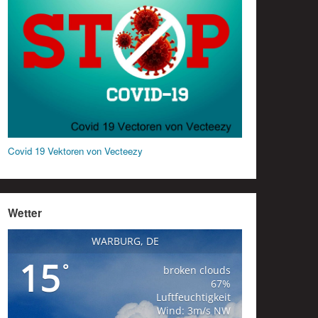
Covid 19 Vektoren von Vecteezy
Wetter
WARBURG, DE
15
°
broken clouds
67%
Luftfeuchtigkeit
Wind: 3m/s NW