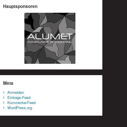
Hauptsponsoren
Meta
Anmelden
Eintrags-Feed
Kommentar-Feed
WordPress.org