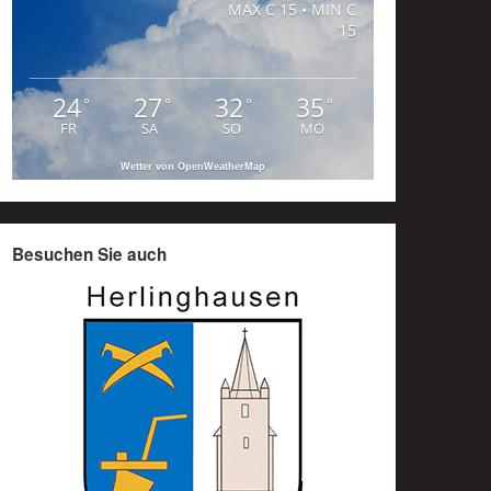
MAX C 15 • MIN C
15
24
27
32
35
°
°
°
°
FR
SA
SO
MO
Wetter von OpenWeatherMap
Besuchen Sie auch