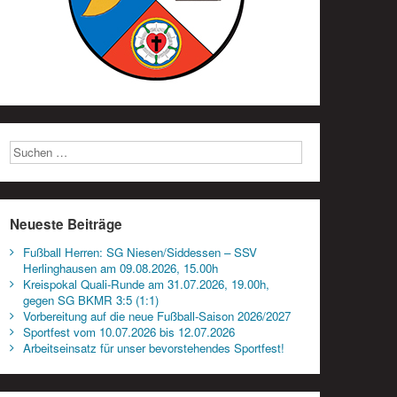
Neueste Beiträge
Fußball Herren: SG Niesen/Siddessen – SSV
Herlinghausen am 09.08.2026, 15.00h
Kreispokal Quali-Runde am 31.07.2026, 19.00h,
gegen SG BKMR 3:5 (1:1)
Vorbereitung auf die neue Fußball-Saison 2026/2027
Sportfest vom 10.07.2026 bis 12.07.2026
Arbeitseinsatz für unser bevorstehendes Sportfest!