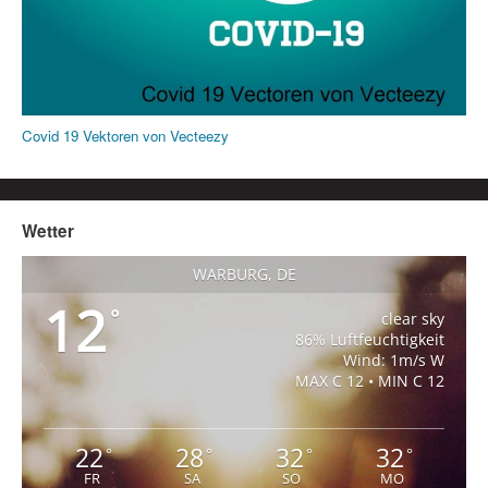
Covid 19 Vektoren von Vecteezy
Wetter
WARBURG, DE
12
°
clear sky
86% Luftfeuchtigkeit
Wind: 1m/s W
MAX C 12 • MIN C 12
22
28
32
32
°
°
°
°
FR
SA
SO
MO