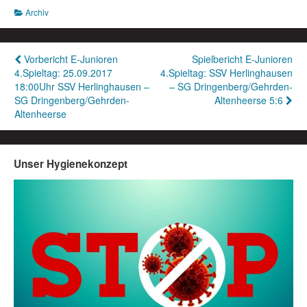
Archiv
Beitragsnavigation
Vorbericht E-Junioren
Spielbericht E-Junioren
4.Spieltag: 25.09.2017
4.Spieltag: SSV Herlinghausen
18:00Uhr SSV Herlinghausen –
– SG Dringenberg/Gehrden-
SG Dringenberg/Gehrden-
Altenheerse 5:6
Altenheerse
Unser Hygienekonzept