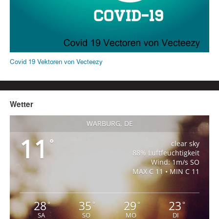
Covid 19 Vektoren von Vecteezy
Wetter
WARBURG, DE
11
°
clear sky
88% Luftfeuchtigkeit
Wind: 1m/s SO
MAX C 11 • MIN C 11
28
35
29
23
°
°
°
°
SA
SO
MO
DI