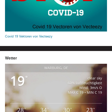
Covid 19 Vektoren von Vecteezy
Wetter
WARBURG, DE
19
°
clear sky
60% Luftfeuchtigkeit
Wind: 3m/s O
MAX C 19 • MIN C 19
28
34
30
23
°
°
°
°