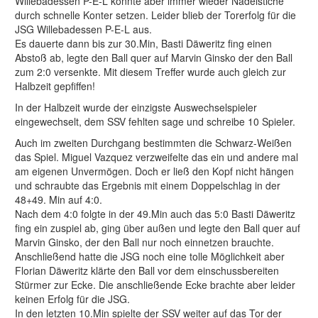
Willebadessen P-E-L konnte aber immer wieder Nadelstiche
durch schnelle Konter setzen. Leider blieb der Torerfolg für die
JSG Willebadessen P-E-L aus.
Es dauerte dann bis zur 30.Min, Basti Däweritz fing einen
Abstoß ab, legte den Ball quer auf Marvin Ginsko der den Ball
zum 2:0 versenkte. Mit diesem Treffer wurde auch gleich zur
Halbzeit gepfiffen!
In der Halbzeit wurde der einzigste Auswechselspieler
eingewechselt, dem SSV fehlten sage und schreibe 10 Spieler.
Auch im zweiten Durchgang bestimmten die Schwarz-Weißen
das Spiel. Miguel Vazquez verzweifelte das ein und andere mal
am eigenen Unvermögen. Doch er ließ den Kopf nicht hängen
und schraubte das Ergebnis mit einem Doppelschlag in der
48+49. Min auf 4:0.
Nach dem 4:0 folgte in der 49.Min auch das 5:0 Basti Däweritz
fing ein zuspiel ab, ging über außen und legte den Ball quer auf
Marvin Ginsko, der den Ball nur noch einnetzen brauchte.
Anschließend hatte die JSG noch eine tolle Möglichkeit aber
Florian Däweritz klärte den Ball vor dem einschussbereiten
Stürmer zur Ecke. Die anschließende Ecke brachte aber leider
keinen Erfolg für die JSG.
In den letzten 10.Min spielte der SSV weiter auf das Tor der