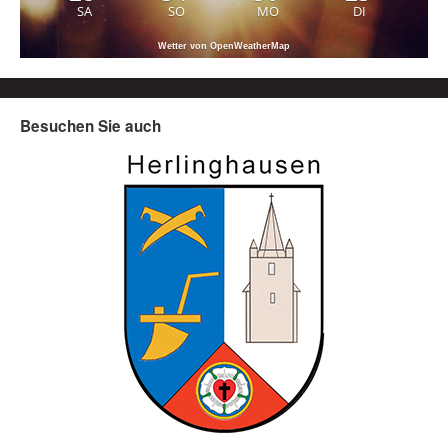
SA
SO
MO
DI
Wetter von OpenWeatherMap
Besuchen Sie auch