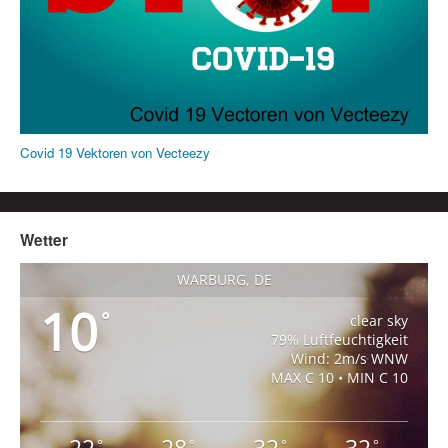
Covid 19 Vektoren von Vecteezy
Wetter
WARBURG, DE
10
°
clear sky
79% Luftfeuchtigkeit
Wind: 2m/s WNW
MAX C 10 • MIN C 10
°
°
°
°