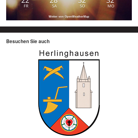
22
28
32
32
FR
SA
SO
MO
Wetter von OpenWeatherMap
Besuchen Sie auch