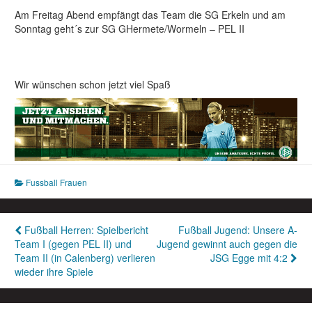
Am Freitag Abend empfängt das Team die SG Erkeln und am
Sonntag geht´s zur SG GHermete/Wormeln – PEL II
Wir wünschen schon jetzt viel Spaß
Fussball Frauen
Beitragsnavigation
Fußball Herren: Spielbericht
Fußball Jugend: Unsere A-
Team I (gegen PEL II) und
Jugend gewinnt auch gegen die
Team II (in Calenberg) verlieren
JSG Egge mit 4:2
wieder ihre Spiele