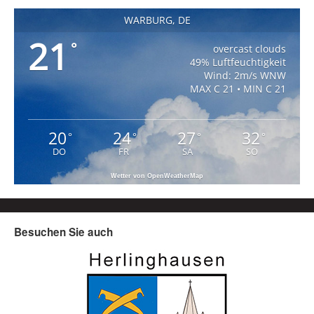
WARBURG, DE
21
°
overcast clouds
49% Luftfeuchtigkeit
Wind: 2m/s WNW
MAX C 21 • MIN C 21
20
24
27
32
°
°
°
°
DO
FR
SA
SO
Wetter von OpenWeatherMap
Besuchen Sie auch