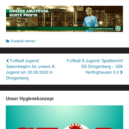
Fussball Herren
Beitragsnavigation
Fußball Jugend:
Fußball A-Jugend: Spielbericht
Saisonbeginn für unsere A-
SG Dringenberg – SSV
Jugend am 20.08.2022 in
Herlinghausen 0:4
Dringenberg
Unser Hygienekonzept