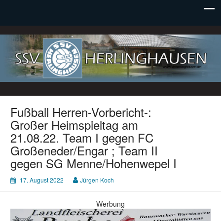
SSV Herlinghausen e. V.
Fußball Herren-Vorbericht-:
Großer Heimspieltag am
21.08.22. Team I gegen FC
Großeneder/Engar ; Team II
gegen SG Menne/Hohenwepel I
17. August 2022
Jürgen Koch
Werbung