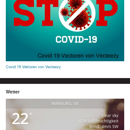
Covid 19 Vektoren von Vecteezy
Wetter
WARBURG, DE
22
°
clear sky
47% Luftfeuchtigkeit
Wind: 4m/s SW