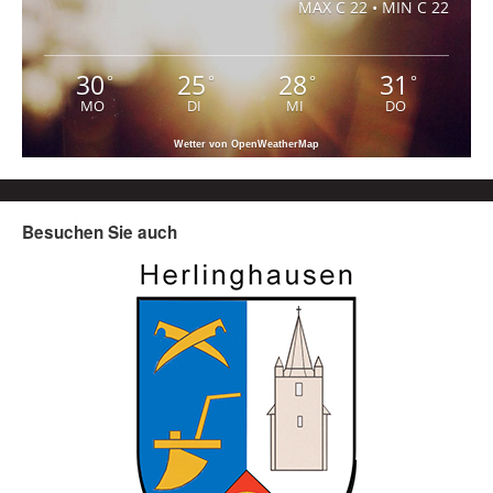
MAX C 22 • MIN C 22
30
25
28
31
°
°
°
°
MO
DI
MI
DO
Wetter von OpenWeatherMap
Besuchen Sie auch