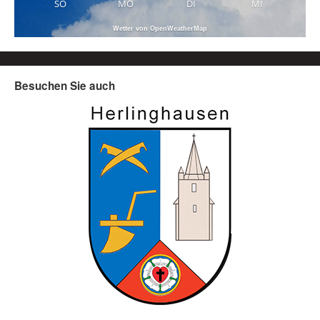
SO
MO
DI
MI
Wetter von OpenWeatherMap
Besuchen Sie auch