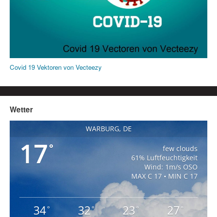
Covid 19 Vektoren von Vecteezy
Wetter
WARBURG, DE
17
°
few clouds
61% Luftfeuchtigkeit
Wind: 1m/s OSO
MAX C 17 • MIN C 17
34
32
23
27
°
°
°
°