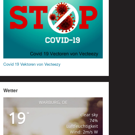
Covid 19 Vektoren von Vecteezy
Wetter
WARBURG, DE
19
°
clear sky
74%
Luftfeuchtigkeit
Wind: 2m/s W