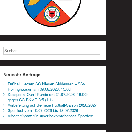
Neueste Beiträge
Fußball Herren: SG Niesen/Siddessen – SSV
Herlinghausen am 09.08.2026, 15.00h
Kreispokal Quali-Runde am 31.07.2026, 19.00h,
gegen SG BKMR 3:5 (1:1)
Vorbereitung auf die neue Fußball-Saison 2026/2027
Sportfest vom 10.07.2026 bis 12.07.2026
Arbeitseinsatz für unser bevorstehendes Sportfest!