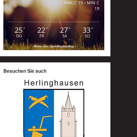
MAX C 19 • MIN C
19
25
22
27
33
°
°
°
°
DO
FR
SA
SO
Wetter von OpenWeatherMap
Besuchen Sie auch