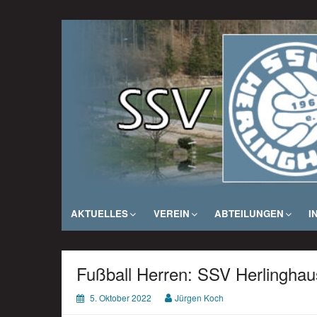
Zum
Inhalt
SSV Herlinghausen e. V.
springen
AKTUELLES
VEREIN
ABTEILUNGEN
I
Fußball Herren: SSV Herlinghau
5. Oktober 2022
Jürgen Koch