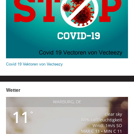
Covid 19 Vektoren von Vecteezy
Wetter
WARBURG, DE
11
°
clear sky
88% Luftfeuchtigkeit
Wind: 1m/s SO
MAX C 11 • MIN C 11