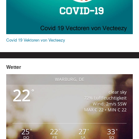
Covid 19 Vektoren von Vecteezy
Wetter
WARBURG, DE
22
°
clear sky
72% Luftfeuchtigkeit
Wind: 2m/s SSW
MAX C 22 • MIN C 22
25
22
27
33
°
°
°
°
DO
FR
SA
SO