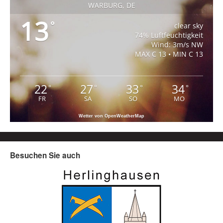
WARBURG, DE
13
°
clear sky
74% Luftfeuchtigkeit
Wind: 3m/s NW
MAX C 13 • MIN C 13
22
27
33
34
°
°
°
°
FR
SA
SO
MO
Wetter von OpenWeatherMap
Besuchen Sie auch