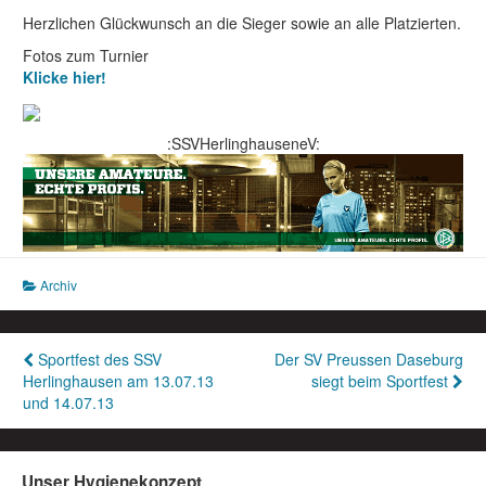
Herzlichen Glückwunsch an die Sieger sowie an alle Platzierten.
Fotos zum Turnier
Klicke hier!
:SSVHerlinghauseneV:
Archiv
Beitragsnavigation
Sportfest des SSV
Der SV Preussen Daseburg
Herlinghausen am 13.07.13
siegt beim Sportfest
und 14.07.13
Unser Hygienekonzept