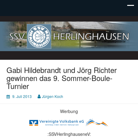
SSV Herlinghausen e. V.
Gabi Hildebrandt und Jörg Richter
gewinnen das 9. Sommer-Boule-
Turnier
9. Juli 2013
Jürgen Koch
Werbung
:SSVHerlinghauseneV: