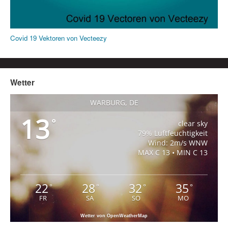
Covid 19 Vektoren von Vecteezy
Wetter
WARBURG, DE
13
°
clear sky
79% Luftfeuchtigkeit
Wind: 2m/s WNW
MAX C 13 • MIN C 13
22
28
32
35
°
°
°
°
FR
SA
SO
MO
Wetter von OpenWeatherMap