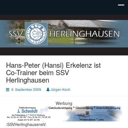
SSV Herlinghausen e. V.
Hans-Peter (Hansi) Erkelenz ist
Co-Trainer beim SSV
Herlinghausen
6. September 2009
Jürgen Koch
Werbung
:SSVHerlinghauseneV: