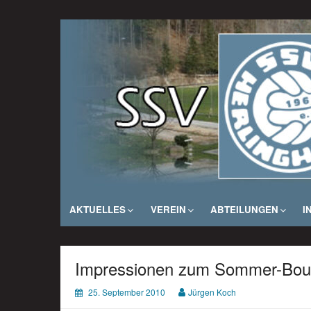
Zum
Inhalt
SSV Herlinghausen e. V.
springen
AKTUELLES
VEREIN
ABTEILUNGEN
I
Impressionen zum Sommer-Boul
25. September 2010
Jürgen Koch