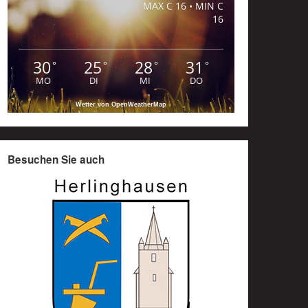
MAX C 16 • MIN C
16
30
25
28
31
°
°
°
°
MO
DI
MI
DO
Wetter von OpenWeatherMap
Besuchen Sie auch