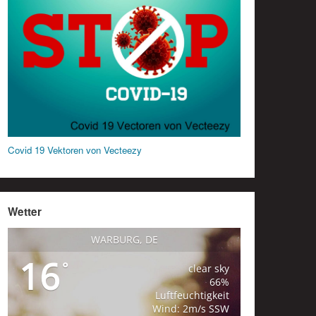
Covid 19 Vektoren von Vecteezy
Wetter
WARBURG, DE
16
°
clear sky
66%
Luftfeuchtigkeit
Wind: 2m/s SSW