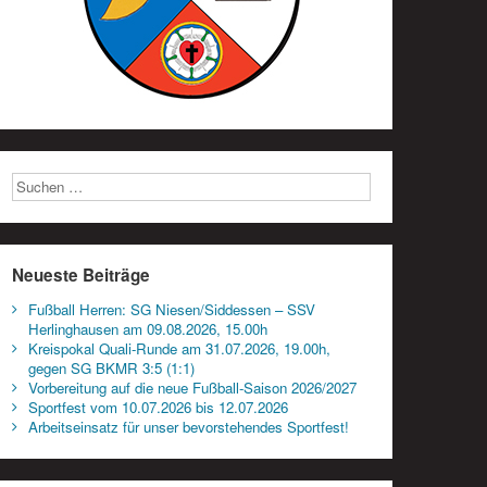
Neueste Beiträge
Fußball Herren: SG Niesen/Siddessen – SSV
Herlinghausen am 09.08.2026, 15.00h
Kreispokal Quali-Runde am 31.07.2026, 19.00h,
gegen SG BKMR 3:5 (1:1)
Vorbereitung auf die neue Fußball-Saison 2026/2027
Sportfest vom 10.07.2026 bis 12.07.2026
Arbeitseinsatz für unser bevorstehendes Sportfest!