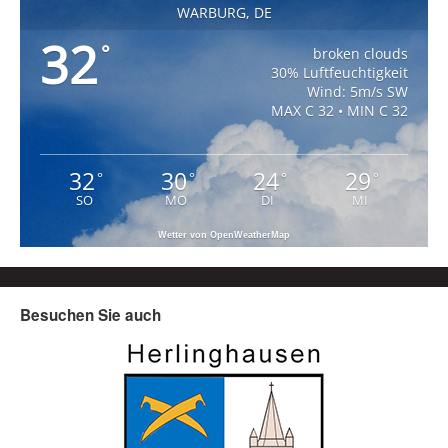
WARBURG, DE
32
°
broken clouds
30% Luftfeuchtigkeit
Wind: 5m/s SW
MAX C 32 • MIN C 32
32
30
24
29
°
°
°
°
SO
MO
DI
MI
Wetter von OpenWeatherMap
Besuchen Sie auch