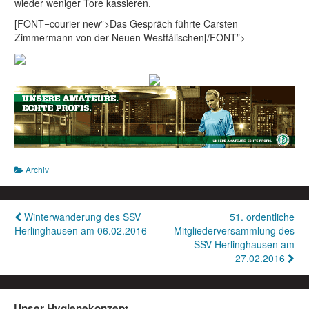
wieder weniger Tore kassieren.
[FONT=courier new”>Das Gespräch führte Carsten
Zimmermann von der Neuen Westfälischen[/FONT”>
Archiv
Beitragsnavigation
Winterwanderung des SSV
51. ordentliche
Herlinghausen am 06.02.2016
Mitgliederversammlung des
SSV Herlinghausen am
27.02.2016
Unser Hygienekonzept