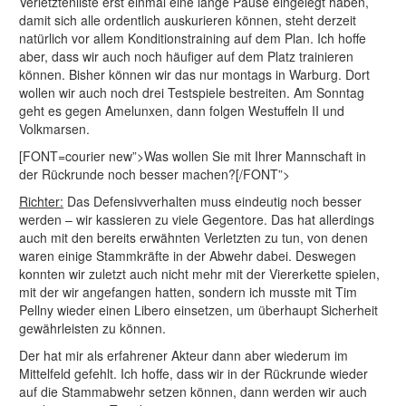
Verletztenliste erst einmal eine lange Pause eingelegt haben,
damit sich alle ordentlich auskurieren können, steht derzeit
natürlich vor allem Konditionstraining auf dem Plan. Ich hoffe
aber, dass wir auch noch häufiger auf dem Platz trainieren
können. Bisher können wir das nur montags in Warburg. Dort
wollen wir auch noch drei Testspiele bestreiten. Am Sonntag
geht es gegen Amelunxen, dann folgen Westuffeln II und
Volkmarsen.
[FONT=courier new”>Was wollen Sie mit Ihrer Mannschaft in
der Rückrunde noch besser machen?[/FONT”>
Richter:
Das Defensivverhalten muss eindeutig noch besser
werden – wir kassieren zu viele Gegentore. Das hat allerdings
auch mit den bereits erwähnten Verletzten zu tun, von denen
waren einige Stammkräfte in der Abwehr dabei. Deswegen
konnten wir zuletzt auch nicht mehr mit der Viererkette spielen,
mit der wir angefangen hatten, sondern ich musste mit Tim
Pellny wieder einen Libero einsetzen, um überhaupt Sicherheit
gewährleisten zu können.
Der hat mir als erfahrener Akteur dann aber wiederum im
Mittelfeld gefehlt. Ich hoffe, dass wir in der Rückrunde wieder
auf die Stammabwehr setzen können, dann werden wir auch