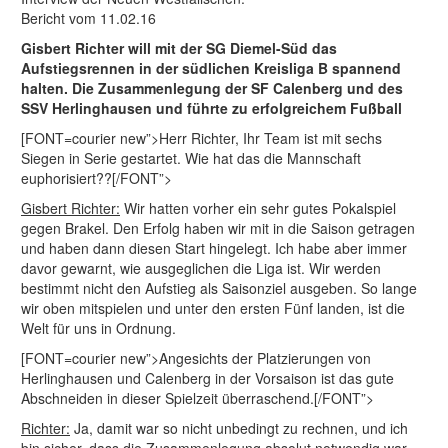
Bericht vom 11.02.16
Gisbert Richter will mit der SG Diemel-Süd das
Aufstiegsrennen in der südlichen Kreisliga B spannend
halten. Die Zusammenlegung der SF Calenberg und des
SSV Herlinghausen und führte zu erfolgreichem Fußball
[FONT=courier new”>Herr Richter, Ihr Team ist mit sechs
Siegen in Serie gestartet. Wie hat das die Mannschaft
euphorisiert??[/FONT”>
Gisbert Richter:
Wir hatten vorher ein sehr gutes Pokalspiel
gegen Brakel. Den Erfolg haben wir mit in die Saison getragen
und haben dann diesen Start hingelegt. Ich habe aber immer
davor gewarnt, wie ausgeglichen die Liga ist. Wir werden
bestimmt nicht den Aufstieg als Saisonziel ausgeben. So lange
wir oben mitspielen und unter den ersten Fünf landen, ist die
Welt für uns in Ordnung.
[FONT=courier new”>Angesichts der Platzierungen von
Herlinghausen und Calenberg in der Vorsaison ist das gute
Abschneiden in dieser Spielzeit überraschend.[/FONT”>
Richter:
Ja, damit war so nicht unbedingt zu rechnen, und ich
bin sicher, dass die Zusammenlegung absolut notwendig war.