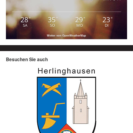
28
35
29
23
°
°
°
°
SA
SO
MO
DI
Wetter von OpenWeatherMap
Besuchen Sie auch