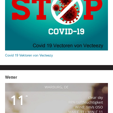
Covid 19 Vektoren von Vecteezy
Wetter
WARBURG, DE
11
°
clear sky
88% Luftfeuchtigkeit
Wind: 1m/s OSO
MAX C 11 • MIN C 11