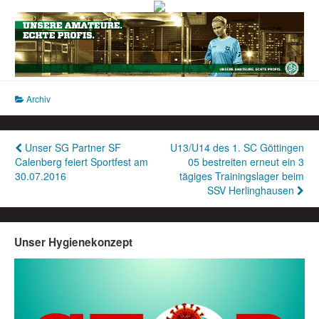
Archiv
Beitragsnavigation
Unser SG Partner SF
U13/U14 des 1. SC Göttingen
Calenberg feiert Sportfest am
05 bestreiten erneut ein 3
30.07.2016
tägiges Trainingslager beim
SSV Herlinghausen
Unser Hygienekonzept