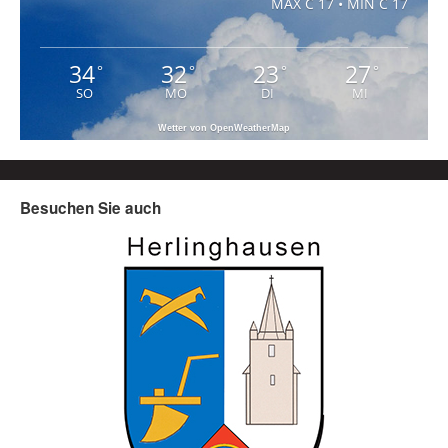
MAX C 17 • MIN C 17
34
32
23
27
°
°
°
°
SO
MO
DI
MI
Wetter von OpenWeatherMap
Besuchen Sie auch