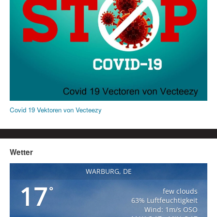
Covid 19 Vektoren von Vecteezy
Wetter
WARBURG, DE
17
°
few clouds
63% Luftfeuchtigkeit
Wind: 1m/s OSO