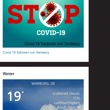
Covid 19 Vektoren von Vecteezy
Wetter
WARBURG, DE
19
°
scattered clouds
75%
Luftfeuchtigkeit
Wind: 2m/s W