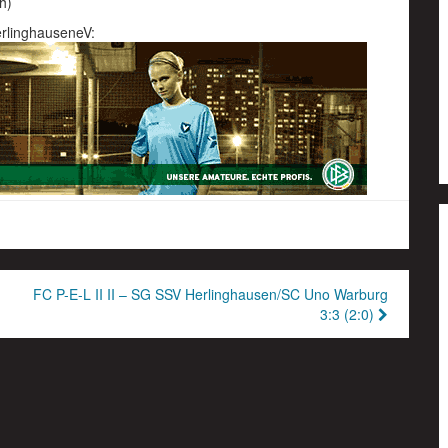
h)
rlinghauseneV:
FC P-E-L II II – SG SSV Herlinghausen/SC Uno Warburg
3:3 (2:0)