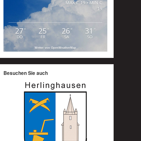
MAX C 19 • MIN C
19
27
25
26
31
°
°
°
°
DO
FR
SA
SO
Wetter von OpenWeatherMap
Besuchen Sie auch