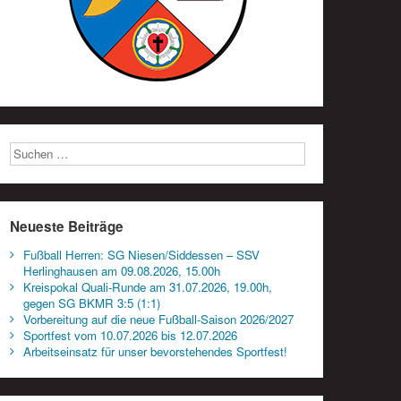
Neueste Beiträge
Fußball Herren: SG Niesen/Siddessen – SSV
Herlinghausen am 09.08.2026, 15.00h
Kreispokal Quali-Runde am 31.07.2026, 19.00h,
gegen SG BKMR 3:5 (1:1)
Vorbereitung auf die neue Fußball-Saison 2026/2027
Sportfest vom 10.07.2026 bis 12.07.2026
Arbeitseinsatz für unser bevorstehendes Sportfest!