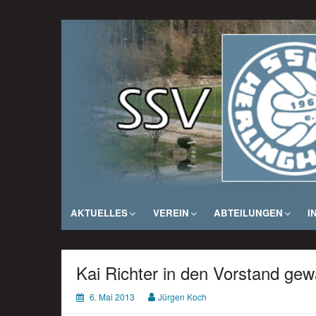
Zum
Inhalt
SSV Herlinghausen e. V.
springen
AKTUELLES
VEREIN
ABTEILUNGEN
I
Kai Richter in den Vorstand gew
6. Mai 2013
Jürgen Koch