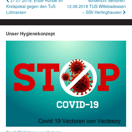
Beitragsnavigation
27.07.2018: Erste Runde im
Vorbericht Senioren:
Kreispokal gegen den TuS
12.08.2018 TUS Willebadessen
Lütmarsen
– SSV Herlinghausen
Unser Hygienekonzept