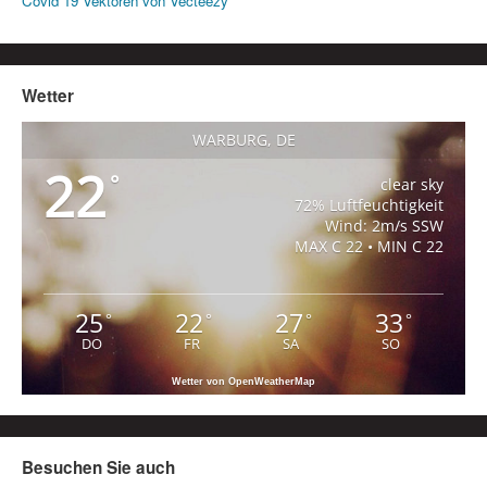
Covid 19 Vektoren von Vecteezy
Wetter
WARBURG, DE
22
°
clear sky
72% Luftfeuchtigkeit
Wind: 2m/s SSW
MAX C 22 • MIN C 22
25
22
27
33
°
°
°
°
DO
FR
SA
SO
Wetter von OpenWeatherMap
Besuchen Sie auch