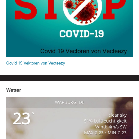
Covid 19 Vektoren von Vecteezy
Wetter
WARBURG, DE
23
°
clear sky
51% Luftfeuchtigkeit
Wind: 4m/s SW
MAX C 23 • MIN C 23