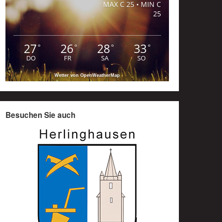
MAX C 25 • MIN C
25
27
26
28
33
°
°
°
°
DO
FR
SA
SO
Wetter von OpenWeatherMap
Besuchen Sie auch