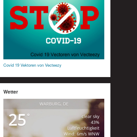
Covid 19 Vektoren von Vecteezy
Wetter
WARBURG, DE
25
°
clear sky
43%
Luftfeuchtigkeit
Wind: 6m/s WNW