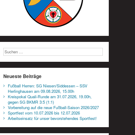
Neueste Beiträge
Fußball Herren: SG Niesen/Siddessen – SSV
Herlinghausen am 09.08.2026, 15.00h
Kreispokal Quali-Runde am 31.07.2026, 19.00h,
gegen SG BKMR 3:5 (1:1)
Vorbereitung auf die neue Fußball-Saison 2026/2027
Sportfest vom 10.07.2026 bis 12.07.2026
Arbeitseinsatz für unser bevorstehendes Sportfest!