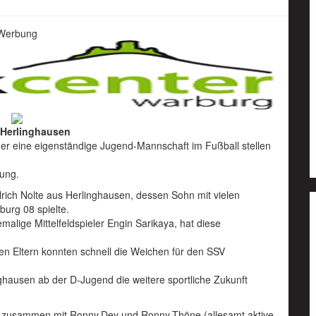
Werbung
 Herlinghausen
er eine eigenständige Jugend-Mannschaft im Fußball stellen
lung.
Ulrich Nolte aus Herlinghausen, dessen Sohn mit vielen
urg 08 spielte.
alige Mittelfeldspieler Engin Sarikaya, hat diese
en Eltern konnten schnell die Weichen für den SSV
hausen ab der D-Jugend die weitere sportliche Zukunft
rg zusammen mit Ronny.Dey und Ronny.Thöne (allesamt aktive