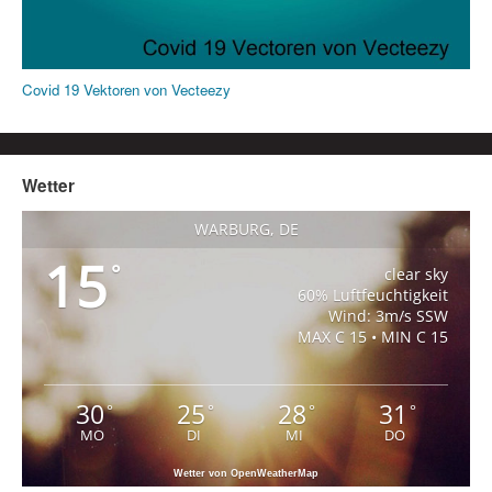
Covid 19 Vektoren von Vecteezy
Wetter
WARBURG, DE
15
°
clear sky
60% Luftfeuchtigkeit
Wind: 3m/s SSW
MAX C 15 • MIN C 15
30
25
28
31
°
°
°
°
MO
DI
MI
DO
Wetter von OpenWeatherMap