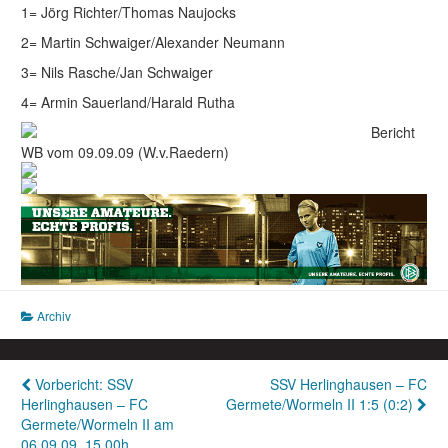
1= Jörg Richter/Thomas Naujocks
2= Martin Schwaiger/Alexander Neumann
3= Nils Rasche/Jan Schwaiger
4= Armin Sauerland/Harald Rutha
Bericht
WB vom 09.09.09 (W.v.Raedern)
Archiv
Beitragsnavigation
Vorbericht: SSV
SSV Herlinghausen – FC
Herlinghausen – FC
Germete/Wormeln II 1:5 (0:2)
Germete/Wormeln II am
06.09.09, 15.00h