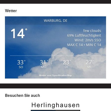
Wetter
WARBURG, DE
14
°
few clouds
69% Luftfeuchtigkeit
Wind: 2m/s SSO
MAX C 14 • MIN C 14
33
31
23
27
°
°
°
°
SO
MO
DI
MI
Wetter von OpenWeatherMap
Besuchen Sie auch