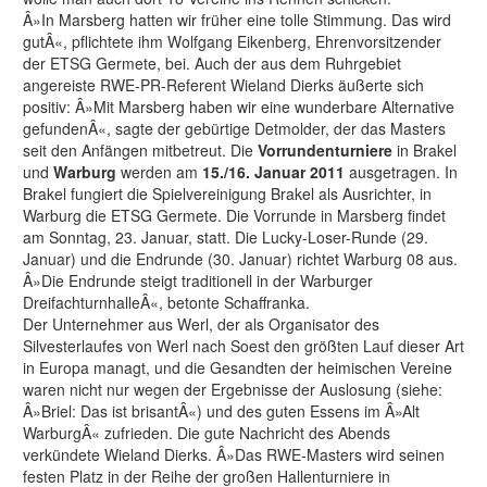
Â»In Marsberg hatten wir früher eine tolle Stimmung. Das wird
gutÂ«, pflichtete ihm Wolfgang Eikenberg, Ehrenvorsitzender
der ETSG Germete, bei. Auch der aus dem Ruhrgebiet
angereiste RWE-PR-Referent Wieland Dierks äußerte sich
positiv: Â»Mit Marsberg haben wir eine wunderbare Alternative
gefundenÂ«, sagte der gebürtige Detmolder, der das Masters
seit den Anfängen mitbetreut. Die
Vorrundenturniere
in Brakel
und
Warburg
werden am
15./16. Januar 2011
ausgetragen. In
Brakel fungiert die Spielvereinigung Brakel als Ausrichter, in
Warburg die ETSG Germete. Die Vorrunde in Marsberg findet
am Sonntag, 23. Januar, statt. Die Lucky-Loser-Runde (29.
Januar) und die Endrunde (30. Januar) richtet Warburg 08 aus.
Â»Die Endrunde steigt traditionell in der Warburger
DreifachturnhalleÂ«, betonte Schaffranka.
Der Unternehmer aus Werl, der als Organisator des
Silvesterlaufes von Werl nach Soest den größten Lauf dieser Art
in Europa managt, und die Gesandten der heimischen Vereine
waren nicht nur wegen der Ergebnisse der Auslosung (siehe:
Â»Briel: Das ist brisantÂ«) und des guten Essens im Â»Alt
WarburgÂ« zufrieden. Die gute Nachricht des Abends
verkündete Wieland Dierks. Â»Das RWE-Masters wird seinen
festen Platz in der Reihe der großen Hallenturniere in