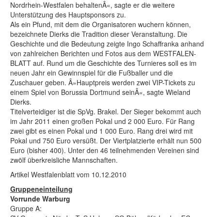
Nordrhein-Westfalen behaltenÂ«, sagte er die weitere
Unterstützung des Hauptsponsors zu.
Als ein Pfund, mit dem die Organisatoren wuchern können,
bezeichnete Dierks die Tradition dieser Veranstaltung. Die
Geschichte und die Bedeutung zeigte Ingo Schaffranka anhand
von zahlreichen Berichten und Fotos aus dem WESTFALEN-
BLATT auf. Rund um die Geschichte des Turnieres soll es im
neuen Jahr ein Gewinnspiel für die Fußballer und die
Zuschauer geben. Â»Hauptpreis werden zwei VIP-Tickets zu
einem Spiel von Borussia Dortmund seinÂ«, sagte Wieland
Dierks.
Titelverteidiger ist die SpVg. Brakel. Der Sieger bekommt auch
im Jahr 2011 einen großen Pokal und 2 000 Euro. Für Rang
zwei gibt es einen Pokal und 1 000 Euro. Rang drei wird mit
Pokal und 750 Euro versüßt. Der Viertplatzierte erhält nun 500
Euro (bisher 400). Unter den 46 teilnehmenden Vereinen sind
zwölf überkreisliche Mannschaften.
Artikel Westfalenblatt vom 10.12.2010
Gruppeneinteilung
Vorrunde Warburg
Gruppe A: