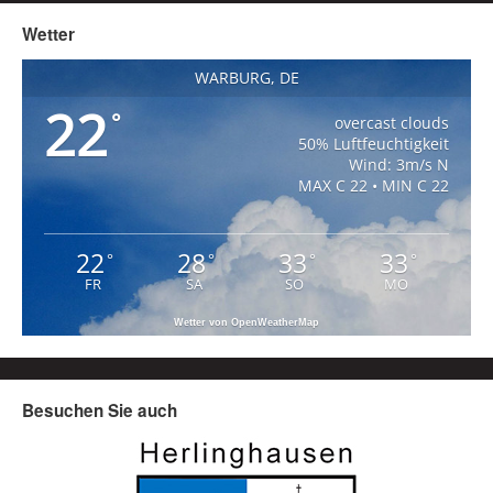
Wetter
WARBURG, DE
22
°
overcast clouds
50% Luftfeuchtigkeit
Wind: 3m/s N
MAX C 22 • MIN C 22
22
28
33
33
°
°
°
°
FR
SA
SO
MO
Wetter von OpenWeatherMap
Besuchen Sie auch