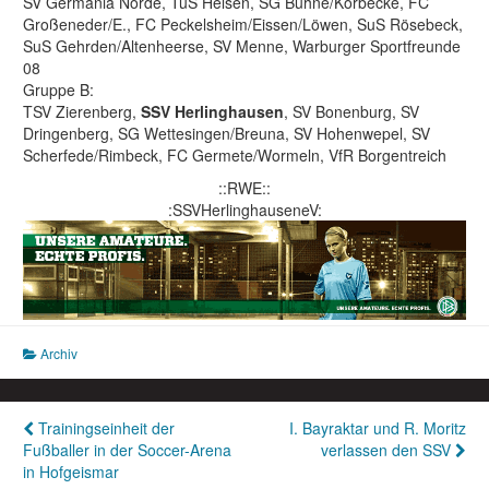
SV Germania Nörde, TuS Helsen, SG Bühne/Körbecke, FC
Großeneder/E., FC Peckelsheim/Eissen/Löwen, SuS Rösebeck,
SuS Gehrden/Altenheerse, SV Menne, Warburger Sportfreunde
08
Gruppe B:
TSV Zierenberg,
SSV Herlinghausen
, SV Bonenburg, SV
Dringenberg, SG Wettesingen/Breuna, SV Hohenwepel, SV
Scherfede/Rimbeck, FC Germete/Wormeln, VfR Borgentreich
::RWE::
:SSVHerlinghauseneV:
Archiv
Beitragsnavigation
Trainingseinheit der
I. Bayraktar und R. Moritz
Fußballer in der Soccer-Arena
verlassen den SSV
in Hofgeismar