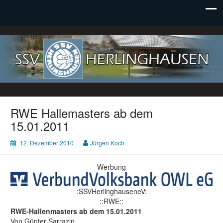
SSV Herlinghausen e. V.
RWE Hallemasters ab dem
15.01.2011
12. Dezember 2010
Jürgen Koch
Werbung
:SSVHerlinghauseneV:
::RWE::
RWE-Hallenmasters ab dem 15.01.2011
Von Günter Sarrazin