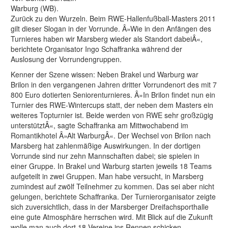
Warburg (WB).
Zurück zu den Wurzeln. Beim RWE-Hallenfußball-Masters 2011
gilt dieser Slogan in der Vorrunde. Â»Wie in den Anfängen des
Turnieres haben wir Marsberg wieder als Standort dabeiÂ«,
berichtete Organisator Ingo Schaffranka während der
Auslosung der Vorrundengruppen.
Kenner der Szene wissen: Neben Brakel und Warburg war
Brilon in den vergangenen Jahren dritter Vorrundenort des mit 7
800 Euro dotierten Seniorenturnieres. Â»In Brilon findet nun ein
Turnier des RWE-Wintercups statt, der neben dem Masters ein
weiteres Topturnier ist. Beide werden von RWE sehr großzügig
unterstütztÂ«, sagte Schaffranka am Mittwochabend im
Romantikhotel Â»Alt WarburgÂ«. Der Wechsel von Brilon nach
Marsberg hat zahlenmäßige Auswirkungen. In der dortigen
Vorrunde sind nur zehn Mannschaften dabei; sie spielen in
einer Gruppe. In Brakel und Warburg starten jeweils 18 Teams
aufgeteilt in zwei Gruppen. Man habe versucht, in Marsberg
zumindest auf zwölf Teilnehmer zu kommen. Das sei aber nicht
gelungen, berichtete Schaffranka. Der Turnierorganisator zeigte
sich zuversichtlich, dass in der Marsberger Dreifachsporthalle
eine gute Atmosphäre herrschen wird. Mit Blick auf die Zukunft
wolle man auch dort 18 Vereine ins Rennen schicken.