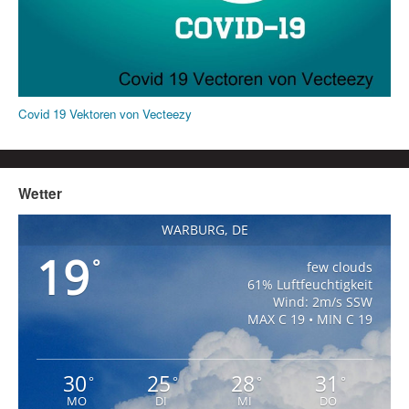
Covid 19 Vektoren von Vecteezy
Wetter
WARBURG, DE
19
°
few clouds
61% Luftfeuchtigkeit
Wind: 2m/s SSW
MAX C 19 • MIN C 19
30
25
28
31
°
°
°
°
MO
DI
MI
DO