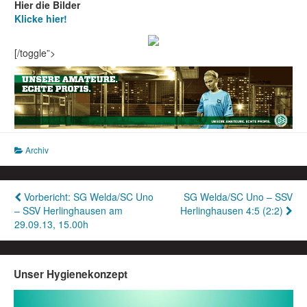
Hier die Bilder
Klicke hier!
[/toggle”>
Archiv
Beitragsnavigation
Vorbericht: SG Welda/SC Uno
SG Welda/SC Uno – SSV
– SSV Herlinghausen am
Herlinghausen 4:5 (2:2)
29.09.13, 15.00h
Unser Hygienekonzept