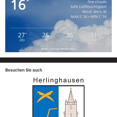
16
°
few clouds
64% Luftfeuchtigkeit
Wind: 4m/s W
MAX C 16 • MIN C 16
27
25
26
31
°
°
°
°
DO
FR
SA
SO
Wetter von OpenWeatherMap
Besuchen Sie auch