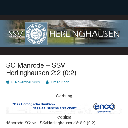
SSV Herlinghausen e. V.
SC Manrode – SSV
Herlinghausen 2:2 (0:2)
8. November 2009
Jürgen Koch
Werbung
:kreisliga:
:Manrode SC: vs. :SSVHerlinghauseneV: 2:2 (0:2)