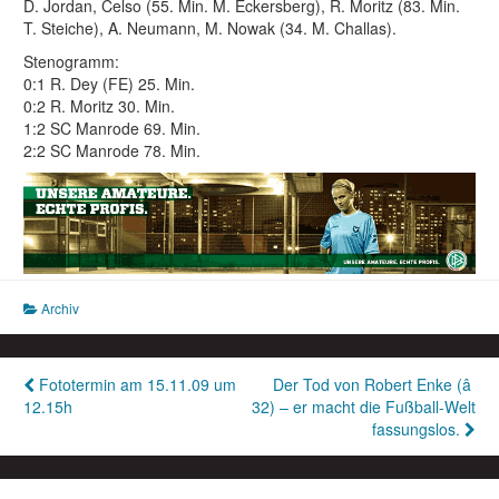
D. Jordan, Celso (55. Min. M. Eckersberg), R. Moritz (83. Min.
T. Steiche), A. Neumann, M. Nowak (34. M. Challas).
Stenogramm:
0:1 R. Dey (FE) 25. Min.
0:2 R. Moritz 30. Min.
1:2 SC Manrode 69. Min.
2:2 SC Manrode 78. Min.
Archiv
Beitragsnavigation
Fototermin am 15.11.09 um
Der Tod von Robert Enke (â
12.15h
32) – er macht die Fußball-Welt
fassungslos.