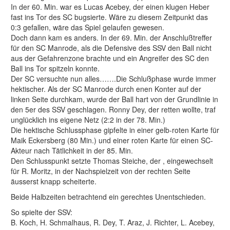
In der 60. Min. war es Lucas Acebey, der einen klugen Heber
fast ins Tor des SC bugsierte. Wäre zu diesem Zeitpunkt das
0:3 gefallen, wäre das Spiel gelaufen gewesen.
Doch dann kam es anders. In der 69. Min. der Anschlußtreffer
für den SC Manrode, als die Defensive des SSV den Ball nicht
aus der Gefahrenzone brachte und ein Angreifer des SC den
Ball ins Tor spitzeln konnte.
Der SC versuchte nun alles…….Die Schlußphase wurde immer
hektischer. Als der SC Manrode durch enen Konter auf der
linken Seite durchkam, wurde der Ball hart von der Grundlinie in
den 5er des SSV geschlagen. Ronny Dey, der retten wollte, traf
unglücklich ins eigene Netz (2:2 in der 78. Min.)
Die hektische Schlussphase gipfelte in einer gelb-roten Karte für
Maik Eckersberg (80 Min.) und einer roten Karte für einen SC-
Akteur nach Tätlichkeit in der 85. Min.
Den Schlusspunkt setzte Thomas Steiche, der , eingewechselt
für R. Moritz, in der Nachspielzeit von der rechten Seite
äusserst knapp scheiterte.
Beide Halbzeiten betrachtend ein gerechtes Unentschieden.
So spielte der SSV:
B. Koch, H. Schmalhaus, R. Dey, T. Araz, J. Richter, L. Acebey,