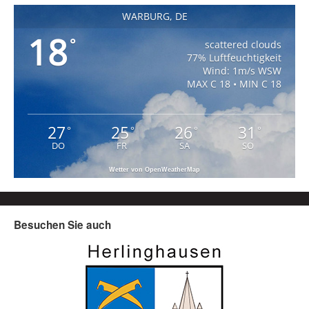
WARBURG, DE
18
°
scattered clouds
77% Luftfeuchtigkeit
Wind: 1m/s WSW
MAX C 18 • MIN C 18
27
25
26
31
°
°
°
°
DO
FR
SA
SO
Wetter von OpenWeatherMap
Besuchen Sie auch