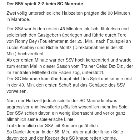
Der SSV spielt 2:2 beim SC Manrode
Zwei völlig unterschiedliche Halbzeiten prägten die 90 Minuten
in Manrode.
Der SSV war in den ersten 45 Minuten taktisch, läuferisch und
spielerisch den Gastgebern überlegen und führte durch Tore
von Ronny Dey (Foulefmeter in der 25. Min., nach Foulspiel an
Lucas Acebey) und Richie Moritz (Direktabnahme in der 30.
Min.) hochverdient.
Ab der ersten Minute war der SSV hoch konzentriert und wurde
zum ersten Mal in dieser Saison vom Trainer Celso Diz-Diz , der
im zentralen Mittelfeld die Fäden zog, unterstützt.
Der SC Manrode kam überhaupt nicht ins Spiel und konnte erst
in der 40. Min. den ersten Schuß auf das Gehäude des SSV
vorweisen.
Nach der Halbzeit jedoch spielte der SC Manrode etwas
aggressiver und investierte plötzlich wesentlich mehr ins Spiel.
Der SSV schien davon ein wenig überrascht und verlor ganz
allmählich seine spielerische Linie.
Trotzdem blieb der SSV mit Kontern gefährlich.
So Daniel Jordan in der 58. Min., als er auf der linken Seite
davon zog und der Keeper des SC knapp retten konnte.