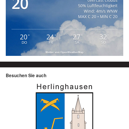
20
overcast clouds
50% Luftfeuchtigkeit
Wind: 4m/s WNW
MAX C 20 • MIN C 20
20
24
27
32
°
°
°
°
DO
FR
SA
SO
Wetter von OpenWeatherMap
Besuchen Sie auch