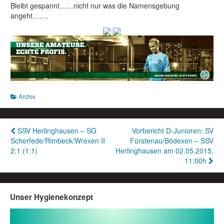
Bleibt gespannt……nicht nur was die Namensgebung
angeht…….
Archiv
Beitragsnavigation
SSV Herlinghausen – SG
Vorbericht D-Junioren: SV
Scherfede/Rimbeck/Wrexen II
Fürstenau/Bödexen – SSV
2:1 (1:1)
Herlinghausen am 02.05.2015,
11:00h
Unser Hygienekonzept