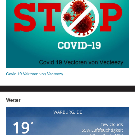
Covid 19 Vektoren von Vecteezy
Wetter
WARBURG, DE
19
°
few clouds
55% Luftfeuchtigkeit