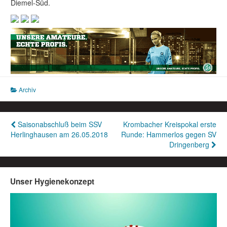
Diemel-Süd.
Archiv
Beitragsnavigation
Saisonabschluß beim SSV
Krombacher Kreispokal erste
Herlinghausen am 26.05.2018
Runde: Hammerlos gegen SV
Dringenberg
Unser Hygienekonzept