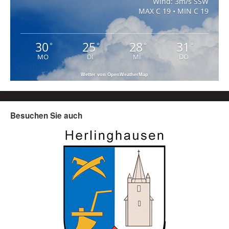
Wind: 3m/s SSW
MAX C 19 • MIN C 19
30
25
28
31
°
°
°
°
MO
DI
MI
DO
Wetter von OpenWeatherMap
Besuchen Sie auch