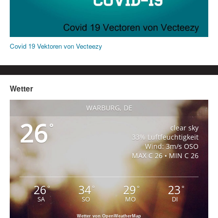
Covid 19 Vektoren von Vecteezy
Wetter
WARBURG, DE
26
°
clear sky
33% Luftfeuchtigkeit
Wind: 3m/s OSO
MAX C 26 • MIN C 26
26
34
29
23
°
°
°
°
SA
SO
MO
DI
Wetter von OpenWeatherMap