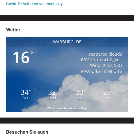
Covid 19 Vektoren von Vecteezy
Wetter
WARBURG, DE
16
°
scattered clouds
66% Luftfeuchtigkeit
Wind: 2m/s SSO
MAX C 16 • MIN C 16
34
32
23
27
°
°
°
°
SO
MO
DI
MI
Wetter von OpenWeatherMap
Besuchen Sie auch