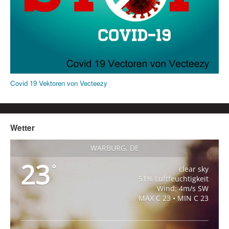
Covid 19 Vektoren von Vecteezy
Wetter
WARBURG, DE
23
°
clear sky
51% Luftfeuchtigkeit
Wind: 4m/s SW
MAX C 23 • MIN C 23