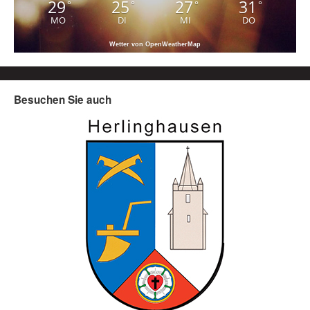
29
25
27
31
°
°
°
°
MO
DI
MI
DO
Wetter von OpenWeatherMap
Besuchen Sie auch