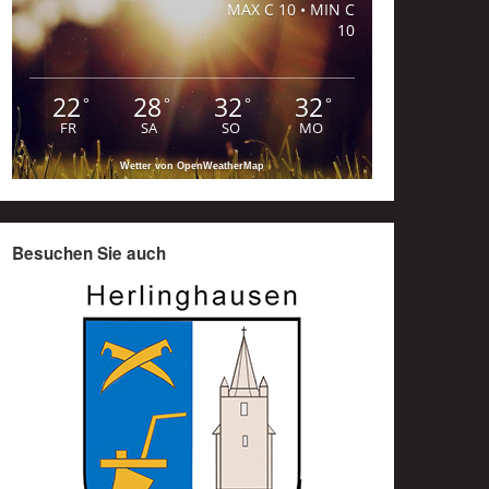
MAX C 10 • MIN C
10
22
28
32
32
°
°
°
°
FR
SA
SO
MO
Wetter von OpenWeatherMap
Besuchen Sie auch