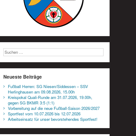
Neueste Beiträge
Fußball Herren: SG Niesen/Siddessen – SSV
Herlinghausen am 09.08.2026, 15.00h
Kreispokal Quali-Runde am 31.07.2026, 19.00h,
gegen SG BKMR 3:5 (1:1)
Vorbereitung auf die neue Fußball-Saison 2026/2027
Sportfest vom 10.07.2026 bis 12.07.2026
Arbeitseinsatz für unser bevorstehendes Sportfest!