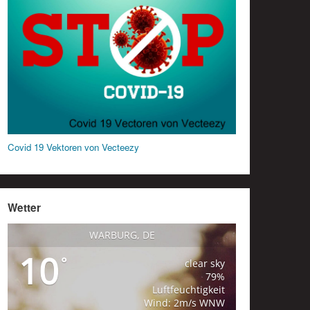
Covid 19 Vektoren von Vecteezy
Wetter
WARBURG, DE
10
°
clear sky
79%
Luftfeuchtigkeit
Wind: 2m/s WNW