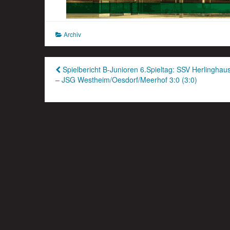
Archiv
Beitragsnavigation
Spielbericht B-Junioren 6.Spieltag: SSV Herlinghau
– JSG Westheim/Oesdorf/Meerhof 3:0 (3:0)