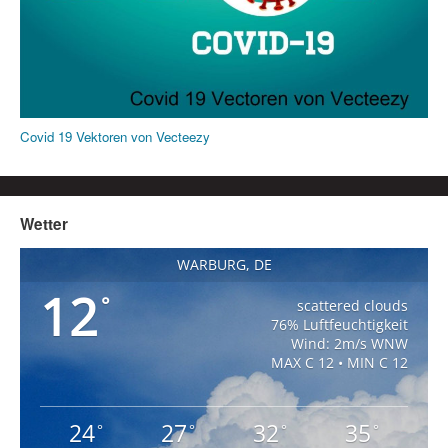
Covid 19 Vektoren von Vecteezy
Wetter
WARBURG, DE
12
°
scattered clouds
76% Luftfeuchtigkeit
Wind: 2m/s WNW
MAX C 12 • MIN C 12
24
27
32
35
°
°
°
°