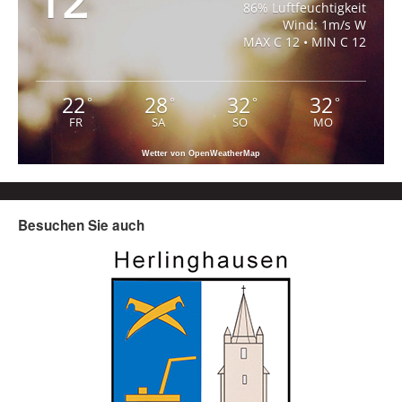
12
86% Luftfeuchtigkeit
Wind: 1m/s W
MAX C 12 • MIN C 12
22
28
32
32
°
°
°
°
FR
SA
SO
MO
Wetter von OpenWeatherMap
Besuchen Sie auch