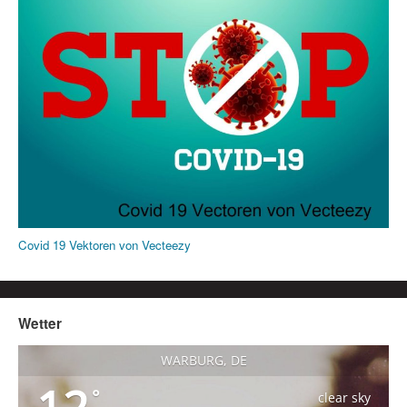
Covid 19 Vektoren von Vecteezy
Wetter
WARBURG, DE
°
clear sky