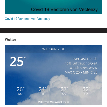
Covid 19 Vektoren von Vecteezy
Wetter
WARBURG, DE
25
°
overcast clouds
46% Luftfeuchtigkeit
Wind: 5m/s WNW
MAX C 25 • MIN C 25
26
24
27
32
°
°
°
°
DO
FR
SA
SO
Wetter von OpenWeatherMap