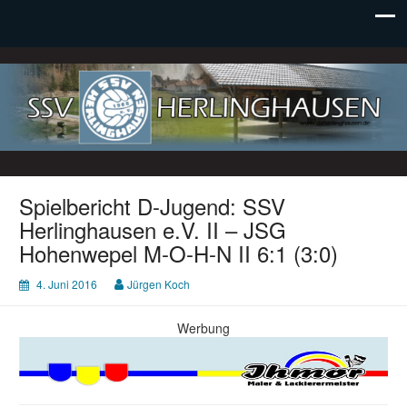
SSV Herlinghausen e. V.
Spielbericht D-Jugend: SSV
Herlinghausen e.V. II – JSG
Hohenwepel M-O-H-N II 6:1 (3:0)
4. Juni 2016
Jürgen Koch
Werbung