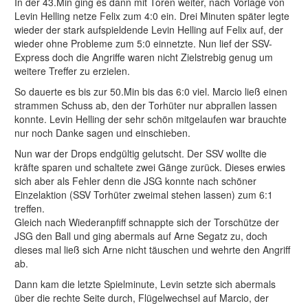
In der 43.Min ging es dann mit Toren weiter, nach Vorlage von
Levin Helling netze Felix zum 4:0 ein. Drei Minuten später legte
wieder der stark aufspieldende Levin Helling auf Felix auf, der
wieder ohne Probleme zum 5:0 einnetzte. Nun lief der SSV-
Express doch die Angriffe waren nicht Zielstrebig genug um
weitere Treffer zu erzielen.
So dauerte es bis zur 50.Min bis das 6:0 viel. Marcio ließ einen
strammen Schuss ab, den der Torhüter nur abprallen lassen
konnte. Levin Helling der sehr schön mitgelaufen war brauchte
nur noch Danke sagen und einschieben.
Nun war der Drops endgültig gelutscht. Der SSV wollte die
kräfte sparen und schaltete zwei Gänge zurück. Dieses erwies
sich aber als Fehler denn die JSG konnte nach schöner
Einzelaktion (SSV Torhüter zweimal stehen lassen) zum 6:1
treffen.
Gleich nach Wiederanpfiff schnappte sich der Torschütze der
JSG den Ball und ging abermals auf Arne Segatz zu, doch
dieses mal ließ sich Arne nicht täuschen und wehrte den Angriff
ab.
Dann kam die letzte Spielminute, Levin setzte sich abermals
über die rechte Seite durch, Flügelwechsel auf Marcio, der