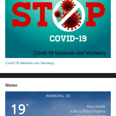
Covid 19 Vektoren von Vecteezy
Wetter
WARBURG, DE
19
°
few clouds
63% Luftfeuchtigkeit