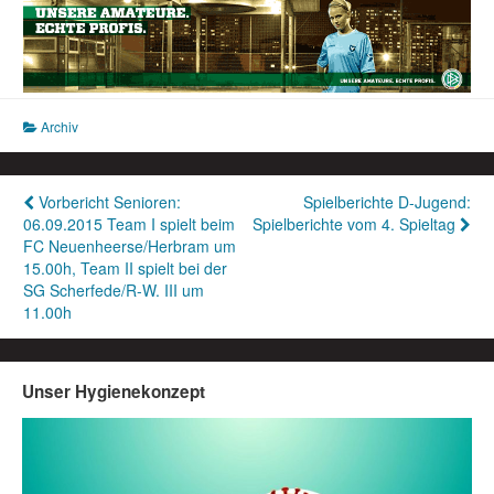
Archiv
Beitragsnavigation
Vorbericht Senioren:
Spielberichte D-Jugend:
06.09.2015 Team I spielt beim
Spielberichte vom 4. Spieltag
FC Neuenheerse/Herbram um
15.00h, Team II spielt bei der
SG Scherfede/R-W. III um
11.00h
Unser Hygienekonzept