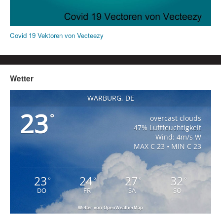
Covid 19 Vektoren von Vecteezy
Wetter
WARBURG, DE
23
°
overcast clouds
47% Luftfeuchtigkeit
Wind: 4m/s W
MAX C 23 • MIN C 23
23
24
27
32
°
°
°
°
DO
FR
SA
SO
Wetter von OpenWeatherMap