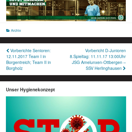
Archiv
Beitragsnavigation
Vorberichte Senioren:
Vorbericht D-Junioren
12.11.2017 Team I in
8.Spieltag: 11.11.17 13:00Uhr
Borgentreich; Team II in
JSG Amelunxen-Ottbergen –
Borgholz
SSV Herlinghausen
Unser Hygienekonzept