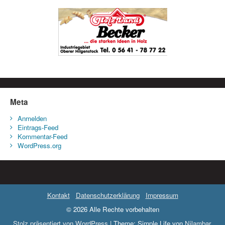
Meta
Anmelden
Eintrags-Feed
Kommentar-Feed
WordPress.org
Kontakt
Datenschutzerklärung
Impressum
© 2026 Alle Rechte vorbehalten
Stolz präsentiert von WordPress
|
Theme: Simple Life von
Nilambar
.