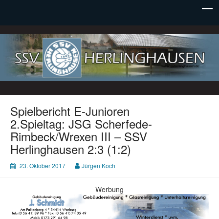
SSV Herlinghausen e. V.
Spielbericht E-Junioren
2.Spieltag: JSG Scherfede-
Rimbeck/Wrexen III – SSV
Herlinghausen 2:3 (1:2)
23. Oktober 2017
Jürgen Koch
Werbung