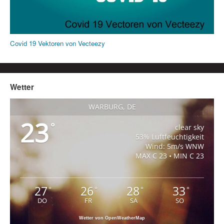
Covid 19 Vektoren von Vecteezy
Wetter
WARBURG, DE
23
°
clear sky
53% Luftfeuchtigkeit
Wind: 5m/s WNW
MAX C 23 • MIN C 23
27
26
28
33
°
°
°
°
DO
FR
SA
SO
Wetter von OpenWeatherMap