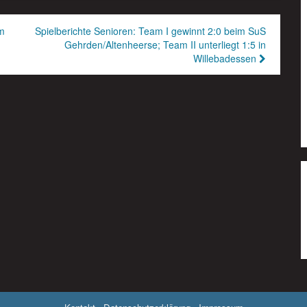
im
Spielberichte Senioren: Team I gewinnt 2:0 beim SuS
Gehrden/Altenheerse; Team II unterliegt 1:5 in
Willebadessen