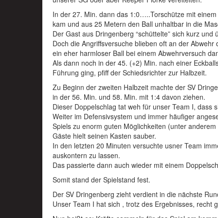
In der 27. Min. dann das 1:0…..Torschütze mit eine
kam und aus 25 Metern den Ball unhaltbar in die Mas
Der Gast aus Dringenberg “schüttelte” sich kurz un
Doch die Angriffsversuche blieben oft an der Abwehr
ein eher harmloser Ball bei einem Abwehrversuch da
Als dann noch in der 45. (+2) Min. nach einer Eckball
Führung ging, pfiff der Schiedsrichter zur Halbzeit.
Zu Beginn der zweiten Halbzeit machte der SV Dringe
in der 56. Min. und 58. Min. mit 1:4 davon ziehen.
Dieser Doppelschlag tat weh für unser Team I, dass s
Weiter im Defensivsystem und immer häufiger angese
Spiels zu enorm guten Möglichkeiten (unter anderem
Gäste hielt seinen Kasten sauber.
In den letzten 20 Minuten versuchte usner Team immer
auskontern zu lassen.
Das passierte dann auch wieder mit einem Doppelschl
Somit stand der Spielstand fest.
Der SV Dringenberg zieht verdient in die nächste Run
Unser Team I hat sich , trotz des Ergebnisses, recht g