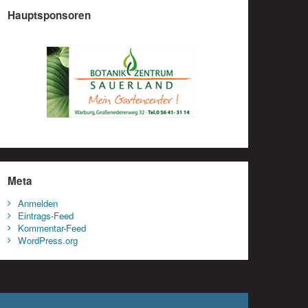
Hauptsponsoren
Meta
Anmelden
Eintrags-Feed
Kommentar-Feed
WordPress.org