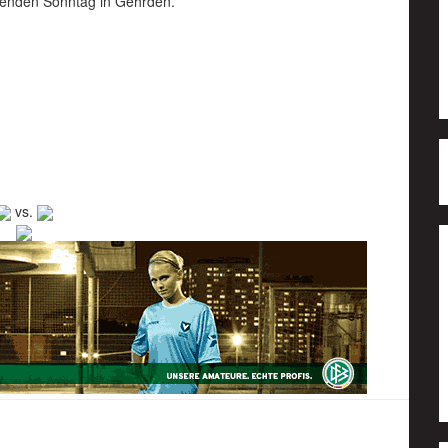
menden Sonntag in Gehrden.
vs.