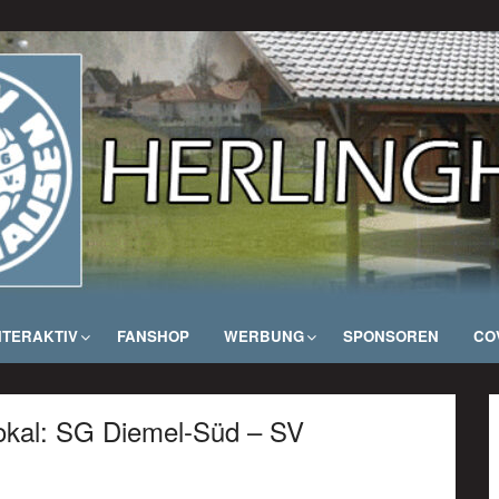
NTERAKTIV
FANSHOP
WERBUNG
SPONSOREN
COV
pokal: SG Diemel-Süd – SV