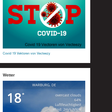
Covid 19 Vektoren von Vecteezy
Wetter
WARBURG, DE
18
°
overcast clouds
64%
Luftfeuchtigkeit
Wind: 2m/s NNW