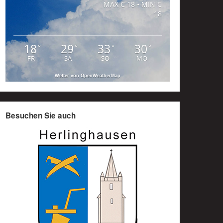
MAX C 18 • MIN C
18
18
29
33
30
°
°
°
°
FR
SA
SO
MO
Wetter von OpenWeatherMap
Besuchen Sie auch