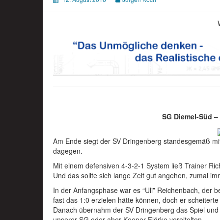
SG Diemel-Süd – 
Am Ende siegt der SV Dringenberg standesgemäß mit 
dagegen.
Mit einem defensiven 4-3-2-1 System ließ Trainer Ric
Und das sollte sich lange Zeit gut angehen, zumal i
In der Anfangsphase war es “Uli” Reichenbach, der b
fast das 1:0 erzielen hätte können, doch er scheiter
Danach übernahm der SV Dringenberg das Spiel und ka
unserer SG oder aber Keeper Flörke vereitelten.