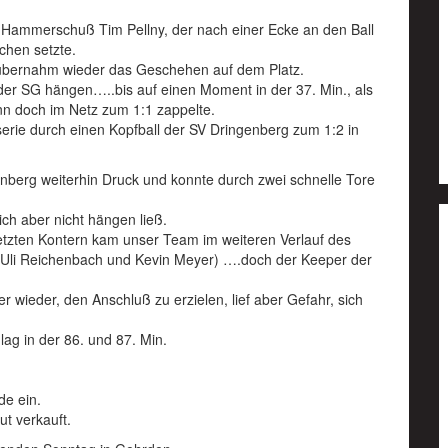
m Hammerschuß Tim Pellny, der nach einer Ecke an den Ball
chen setzte.
d übernahm wieder das Geschehen auf dem Platz.
 der SG hängen…..bis auf einen Moment in der 37. Min., als
nn doch im Netz zum 1:1 zappelte.
serie durch einen Kopfball der SV Dringenberg zum 1:2 in
nberg weiterhin Druck und konnte durch zwei schnelle Tore
ich aber nicht hängen ließ.
tzten Kontern kam unser Team im weiteren Verlauf des
 Uli Reichenbach und Kevin Meyer) ….doch der Keeper der
 wieder, den Anschluß zu erzielen, lief aber Gefahr, sich
ag in der 86. und 87. Min.
de ein.
ut verkauft.