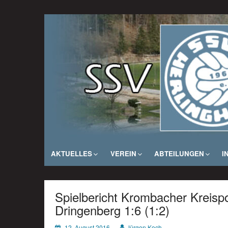
Zum
Inhalt
SSV Herlinghausen e. V.
springen
AKTUELLES
VEREIN
ABTEILUNGEN
I
Spielbericht Krombacher Kreis
Dringenberg 1:6 (1:2)
12. August 2016
Jürgen Koch