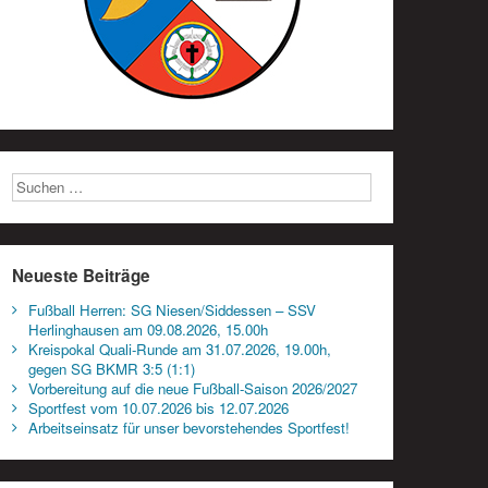
Neueste Beiträge
Fußball Herren: SG Niesen/Siddessen – SSV
Herlinghausen am 09.08.2026, 15.00h
Kreispokal Quali-Runde am 31.07.2026, 19.00h,
gegen SG BKMR 3:5 (1:1)
Vorbereitung auf die neue Fußball-Saison 2026/2027
Sportfest vom 10.07.2026 bis 12.07.2026
Arbeitseinsatz für unser bevorstehendes Sportfest!